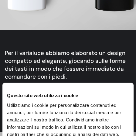
Per il varialuce abbiamo elaborato un design
compatto ed elegante, giocando sulle forme
dei tasti in modo che fossero immediato da
comandare con i piedi.
La gamma di colori proposta consente
Questo sito web utilizza i cookie
all’utente finale di scegliere la tinta che più si
Utilizziamo i cookie per personalizzare contenuti ed
adatta all’ambiente di riferimento.
annunci, per fornire funzionalità dei social media e per
analizzare il nostro traffico. Condividiamo inoltre
informazioni sul modo in cui utilizza il nostro sito con i
nostri partner che si occupano di analisi dei dati web,